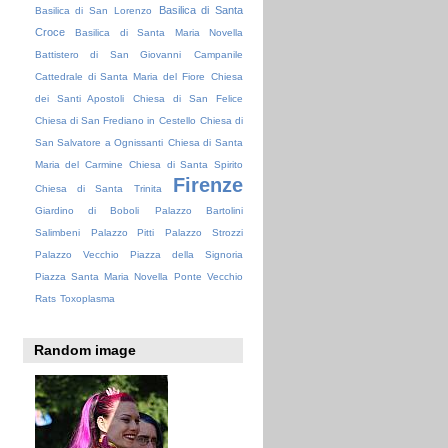
Basilica di Santa
Basilica di San Lorenzo
Croce
Basilica di Santa Maria Novella
Battistero di San Giovanni
Campanile
Cattedrale di Santa Maria del Fiore
Chiesa
dei Santi Apostoli
Chiesa di San Felice
Chiesa di San Frediano in Cestello
Chiesa di
San Salvatore a Ognissanti
Chiesa di Santa
Maria del Carmine
Chiesa di Santa Spirito
Firenze
Chiesa di Santa Trinita
Giardino di Boboli
Palazzo Bartolini
Salimbeni
Palazzo Pitti
Palazzo Strozzi
Palazzo Vecchio
Piazza della Signoria
Piazza Santa Maria Novella
Ponte Vecchio
Rats
Toxoplasma
Random image