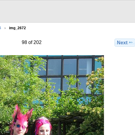
4
img_2672
98 of 202
Next