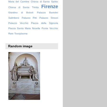
Maria del Carmine
Chiesa di Santa Spirito
Firenze
Chiesa di Santa Trinita
Giardino di Boboli
Palazzo Bartolini
Salimbeni
Palazzo Pitti
Palazzo Strozzi
Palazzo Vecchio
Piazza della Signoria
Piazza Santa Maria Novella
Ponte Vecchio
Rats
Toxoplasma
Random image