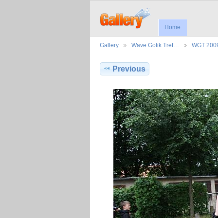
Home
Gallery
Wave Gotik Tref…
WGT 200
Previous