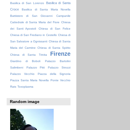
Basilica di Santa
Basilica di San Lorenzo
Croce
Basilica di Santa Maria Novella
Battistero di San Giovanni
Campanile
Cattedrale di Santa Maria del Fiore
Chiesa
dei Santi Apostoli
Chiesa di San Felice
Chiesa di San Frediano in Cestello
Chiesa di
San Salvatore a Ognissanti
Chiesa di Santa
Maria del Carmine
Chiesa di Santa Spirito
Firenze
Chiesa di Santa Trinita
Giardino di Boboli
Palazzo Bartolini
Salimbeni
Palazzo Pitti
Palazzo Strozzi
Palazzo Vecchio
Piazza della Signoria
Piazza Santa Maria Novella
Ponte Vecchio
Rats
Toxoplasma
Random image