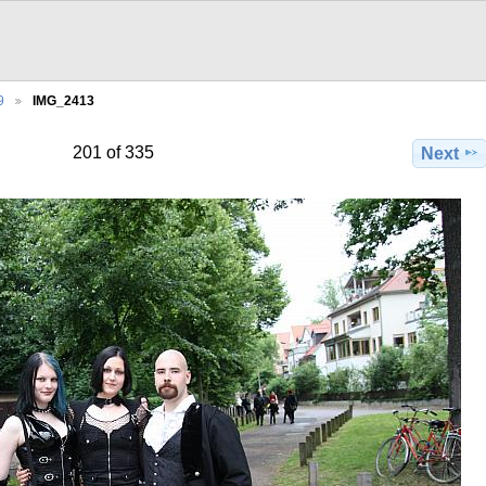
9
IMG_2413
201 of 335
Next