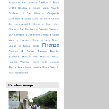
Basilica di Santa
Basilica di San Lorenzo
Croce
Basilica di Santa Maria Novella
Battistero di San Giovanni
Campanile
Cattedrale di Santa Maria del Fiore
Chiesa
dei Santi Apostoli
Chiesa di San Felice
Chiesa di San Frediano in Cestello
Chiesa di
San Salvatore a Ognissanti
Chiesa di Santa
Maria del Carmine
Chiesa di Santa Spirito
Firenze
Chiesa di Santa Trinita
Giardino di Boboli
Palazzo Bartolini
Salimbeni
Palazzo Pitti
Palazzo Strozzi
Palazzo Vecchio
Piazza della Signoria
Piazza Santa Maria Novella
Ponte Vecchio
Rats
Toxoplasma
Random image