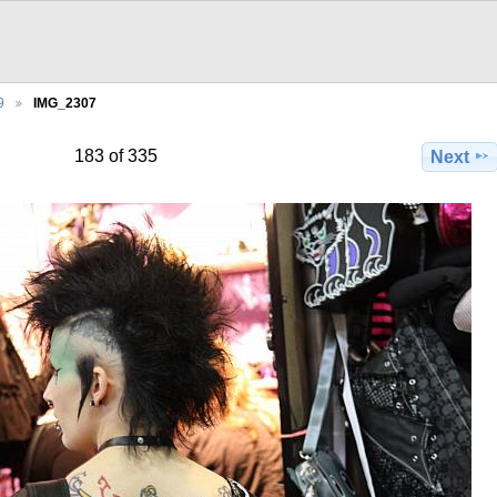
9
IMG_2307
183 of 335
Next