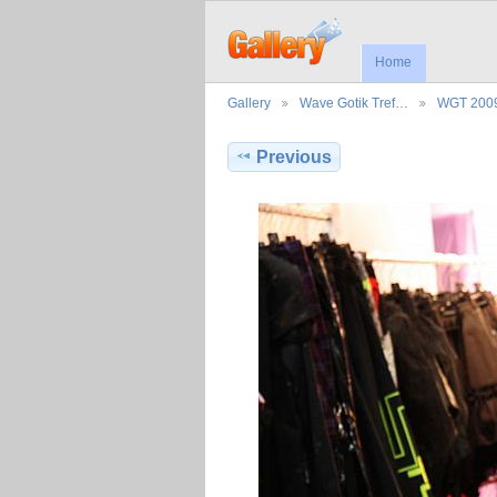
Home
Gallery
Wave Gotik Tref…
WGT 200
Previous