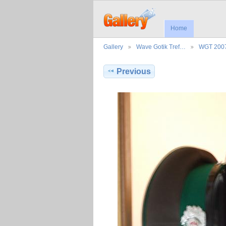
Home
Gallery
Wave Gotik Tref…
WGT 200
Previous