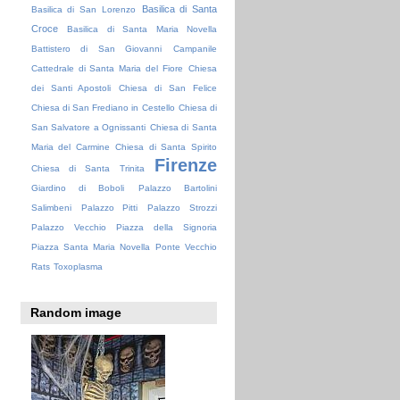
Basilica di Santa
Basilica di San Lorenzo
Croce
Basilica di Santa Maria Novella
Battistero di San Giovanni
Campanile
Cattedrale di Santa Maria del Fiore
Chiesa
dei Santi Apostoli
Chiesa di San Felice
Chiesa di San Frediano in Cestello
Chiesa di
San Salvatore a Ognissanti
Chiesa di Santa
Maria del Carmine
Chiesa di Santa Spirito
Firenze
Chiesa di Santa Trinita
Giardino di Boboli
Palazzo Bartolini
Salimbeni
Palazzo Pitti
Palazzo Strozzi
Palazzo Vecchio
Piazza della Signoria
Piazza Santa Maria Novella
Ponte Vecchio
Rats
Toxoplasma
Random image