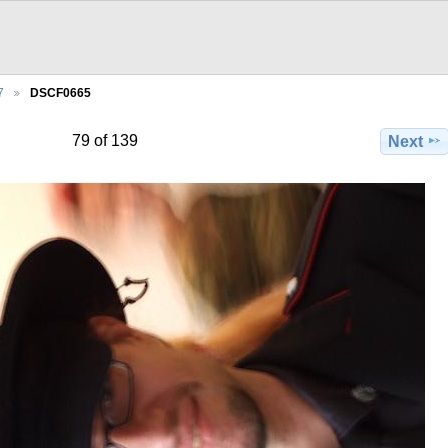
7
DSCF0665
79 of 139
Next