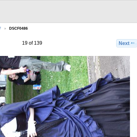
7
DSCF0486
19 of 139
Next