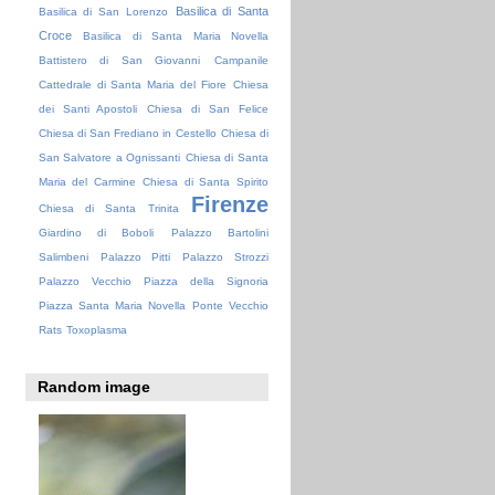
Basilica di Santa
Basilica di San Lorenzo
Croce
Basilica di Santa Maria Novella
Battistero di San Giovanni
Campanile
Cattedrale di Santa Maria del Fiore
Chiesa
dei Santi Apostoli
Chiesa di San Felice
Chiesa di San Frediano in Cestello
Chiesa di
San Salvatore a Ognissanti
Chiesa di Santa
Maria del Carmine
Chiesa di Santa Spirito
Firenze
Chiesa di Santa Trinita
Giardino di Boboli
Palazzo Bartolini
Salimbeni
Palazzo Pitti
Palazzo Strozzi
Palazzo Vecchio
Piazza della Signoria
Piazza Santa Maria Novella
Ponte Vecchio
Rats
Toxoplasma
Random image