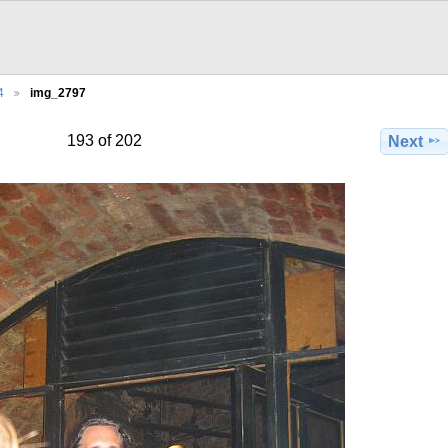
4
img_2797
193 of 202
Next