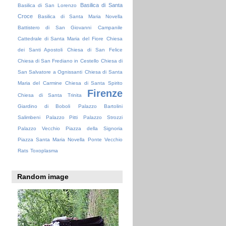
Basilica di Santa
Basilica di San Lorenzo
Croce
Basilica di Santa Maria Novella
Battistero di San Giovanni
Campanile
Cattedrale di Santa Maria del Fiore
Chiesa
dei Santi Apostoli
Chiesa di San Felice
Chiesa di San Frediano in Cestello
Chiesa di
San Salvatore a Ognissanti
Chiesa di Santa
Maria del Carmine
Chiesa di Santa Spirito
Firenze
Chiesa di Santa Trinita
Giardino di Boboli
Palazzo Bartolini
Salimbeni
Palazzo Pitti
Palazzo Strozzi
Palazzo Vecchio
Piazza della Signoria
Piazza Santa Maria Novella
Ponte Vecchio
Rats
Toxoplasma
Random image