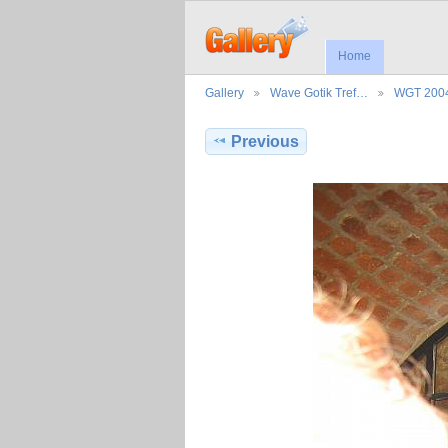
Home
Gallery
Wave Gotik Tref…
WGT 200
Previous