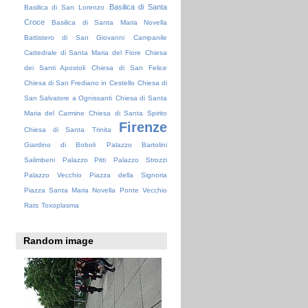
Basilica di Santa
Basilica di San Lorenzo
Croce
Basilica di Santa Maria Novella
Battistero di San Giovanni
Campanile
Cattedrale di Santa Maria del Fiore
Chiesa
dei Santi Apostoli
Chiesa di San Felice
Chiesa di San Frediano in Cestello
Chiesa di
San Salvatore a Ognissanti
Chiesa di Santa
Maria del Carmine
Chiesa di Santa Spirito
Firenze
Chiesa di Santa Trinita
Giardino di Boboli
Palazzo Bartolini
Salimbeni
Palazzo Pitti
Palazzo Strozzi
Palazzo Vecchio
Piazza della Signoria
Piazza Santa Maria Novella
Ponte Vecchio
Rats
Toxoplasma
Random image