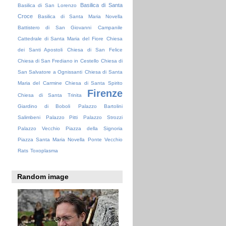
Basilica di Santa
Basilica di San Lorenzo
Croce
Basilica di Santa Maria Novella
Battistero di San Giovanni
Campanile
Cattedrale di Santa Maria del Fiore
Chiesa
dei Santi Apostoli
Chiesa di San Felice
Chiesa di San Frediano in Cestello
Chiesa di
San Salvatore a Ognissanti
Chiesa di Santa
Maria del Carmine
Chiesa di Santa Spirito
Firenze
Chiesa di Santa Trinita
Giardino di Boboli
Palazzo Bartolini
Salimbeni
Palazzo Pitti
Palazzo Strozzi
Palazzo Vecchio
Piazza della Signoria
Piazza Santa Maria Novella
Ponte Vecchio
Rats
Toxoplasma
Random image