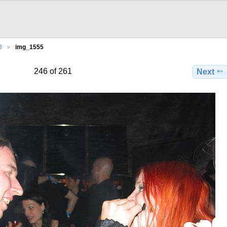
3
img_1555
246 of 261
Next