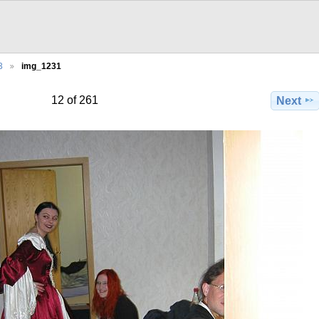
3
img_1231
12 of 261
Next