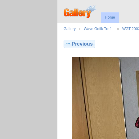
Home
Gallery
Wave Gotik Tref…
WGT 200
Previous