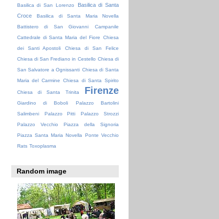
Basilica di Santa
Basilica di San Lorenzo
Croce
Basilica di Santa Maria Novella
Battistero di San Giovanni
Campanile
Cattedrale di Santa Maria del Fiore
Chiesa
dei Santi Apostoli
Chiesa di San Felice
Chiesa di San Frediano in Cestello
Chiesa di
San Salvatore a Ognissanti
Chiesa di Santa
Maria del Carmine
Chiesa di Santa Spirito
Firenze
Chiesa di Santa Trinita
Giardino di Boboli
Palazzo Bartolini
Salimbeni
Palazzo Pitti
Palazzo Strozzi
Palazzo Vecchio
Piazza della Signoria
Piazza Santa Maria Novella
Ponte Vecchio
Rats
Toxoplasma
Random image