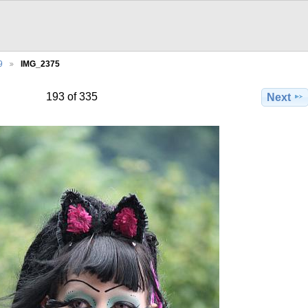
9
IMG_2375
193 of 335
Next