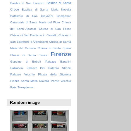
Basilica di Santa
Basilica di San Lorenzo
Croce
Basilica di Santa Maria Novella
Battistero di San Giovanni
Campanile
Cattedrale di Santa Maria del Fiore
Chiesa
dei Santi Apostoli
Chiesa di San Felice
Chiesa di San Frediano in Cestello
Chiesa di
San Salvatore a Ognissanti
Chiesa di Santa
Maria del Carmine
Chiesa di Santa Spirito
Firenze
Chiesa di Santa Trinita
Giardino di Boboli
Palazzo Bartolini
Salimbeni
Palazzo Pitti
Palazzo Strozzi
Palazzo Vecchio
Piazza della Signoria
Piazza Santa Maria Novella
Ponte Vecchio
Rats
Toxoplasma
Random image