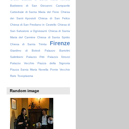
Battistero di San Giovanni
Campanile
Cattedrale di Santa Maria del Fiore
Chiesa
dei Santi Apostoli
Chiesa di San Felice
Chiesa di San Frediano in Cestello
Chiesa di
San Salvatore a Ognissanti
Chiesa di Santa
Maria del Carmine
Chiesa di Santa Spirito
Firenze
Chiesa di Santa Trinita
Giardino di Boboli
Palazzo Bartolini
Salimbeni
Palazzo Pitti
Palazzo Strozzi
Palazzo Vecchio
Piazza della Signoria
Piazza Santa Maria Novella
Ponte Vecchio
Rats
Toxoplasma
Random image