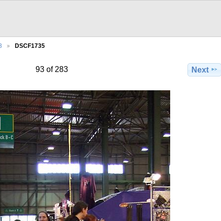
8
DSCF1735
93 of 283
Next