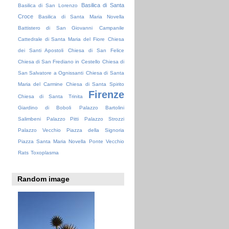
Basilica di Santa
Basilica di San Lorenzo
Croce
Basilica di Santa Maria Novella
Battistero di San Giovanni
Campanile
Cattedrale di Santa Maria del Fiore
Chiesa
dei Santi Apostoli
Chiesa di San Felice
Chiesa di San Frediano in Cestello
Chiesa di
San Salvatore a Ognissanti
Chiesa di Santa
Maria del Carmine
Chiesa di Santa Spirito
Firenze
Chiesa di Santa Trinita
Giardino di Boboli
Palazzo Bartolini
Salimbeni
Palazzo Pitti
Palazzo Strozzi
Palazzo Vecchio
Piazza della Signoria
Piazza Santa Maria Novella
Ponte Vecchio
Rats
Toxoplasma
Random image