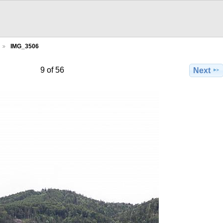
IMG_3506
9 of 56
Next