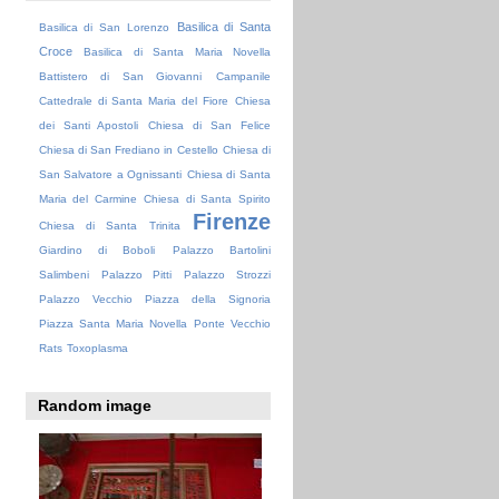
Basilica di Santa
Basilica di San Lorenzo
Croce
Basilica di Santa Maria Novella
Battistero di San Giovanni
Campanile
Cattedrale di Santa Maria del Fiore
Chiesa
dei Santi Apostoli
Chiesa di San Felice
Chiesa di San Frediano in Cestello
Chiesa di
San Salvatore a Ognissanti
Chiesa di Santa
Maria del Carmine
Chiesa di Santa Spirito
Firenze
Chiesa di Santa Trinita
Giardino di Boboli
Palazzo Bartolini
Salimbeni
Palazzo Pitti
Palazzo Strozzi
Palazzo Vecchio
Piazza della Signoria
Piazza Santa Maria Novella
Ponte Vecchio
Rats
Toxoplasma
Random image