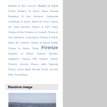
Basilica di Santa
Basilica di San Lorenzo
Croce
Basilica di Santa Maria Novella
Battistero di San Giovanni
Campanile
Cattedrale di Santa Maria del Fiore
Chiesa
dei Santi Apostoli
Chiesa di San Felice
Chiesa di San Frediano in Cestello
Chiesa di
San Salvatore a Ognissanti
Chiesa di Santa
Maria del Carmine
Chiesa di Santa Spirito
Firenze
Chiesa di Santa Trinita
Giardino di Boboli
Palazzo Bartolini
Salimbeni
Palazzo Pitti
Palazzo Strozzi
Palazzo Vecchio
Piazza della Signoria
Piazza Santa Maria Novella
Ponte Vecchio
Rats
Toxoplasma
Random image