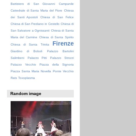
Battistero di San Giovanni
Campanile
Cattedrale di Santa Maria del Fiore
Chiesa
dei Santi Apostoli
Chiesa di San Felice
Chiesa di San Frediano in Cestello
Chiesa di
San Salvatore a Ognissanti
Chiesa di Santa
Maria del Carmine
Chiesa di Santa Spirito
Firenze
Chiesa di Santa Trinita
Giardino di Boboli
Palazzo Bartolini
Salimbeni
Palazzo Pitti
Palazzo Strozzi
Palazzo Vecchio
Piazza della Signoria
Piazza Santa Maria Novella
Ponte Vecchio
Rats
Toxoplasma
Random image