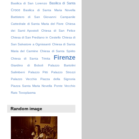
Basilica di Santa
Basilica di San Lorenzo
Croce
Basilica di Santa Maria Novella
Battistero di San Giovanni
Campanile
Cattedrale di Santa Maria del Fiore
Chiesa
dei Santi Apostoli
Chiesa di San Felice
Chiesa di San Frediano in Cestello
Chiesa di
San Salvatore a Ognissanti
Chiesa di Santa
Maria del Carmine
Chiesa di Santa Spirito
Firenze
Chiesa di Santa Trinita
Giardino di Boboli
Palazzo Bartolini
Salimbeni
Palazzo Pitti
Palazzo Strozzi
Palazzo Vecchio
Piazza della Signoria
Piazza Santa Maria Novella
Ponte Vecchio
Rats
Toxoplasma
Random image