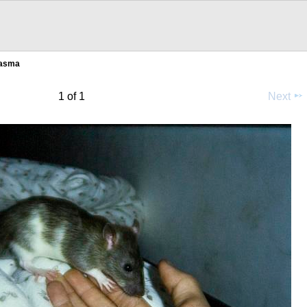
lasma
1 of 1
Next