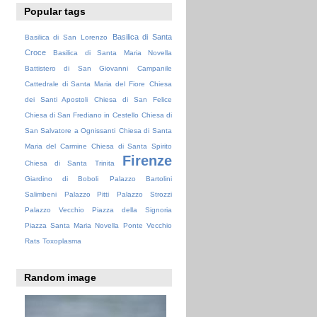
Popular tags
Basilica di Santa
Basilica di San Lorenzo
Croce
Basilica di Santa Maria Novella
Battistero di San Giovanni
Campanile
Cattedrale di Santa Maria del Fiore
Chiesa
dei Santi Apostoli
Chiesa di San Felice
Chiesa di San Frediano in Cestello
Chiesa di
San Salvatore a Ognissanti
Chiesa di Santa
Maria del Carmine
Chiesa di Santa Spirito
Firenze
Chiesa di Santa Trinita
Giardino di Boboli
Palazzo Bartolini
Salimbeni
Palazzo Pitti
Palazzo Strozzi
Palazzo Vecchio
Piazza della Signoria
Piazza Santa Maria Novella
Ponte Vecchio
Rats
Toxoplasma
Random image