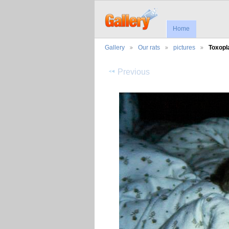
Home
Gallery
Our rats
pictures
Toxop
Previous