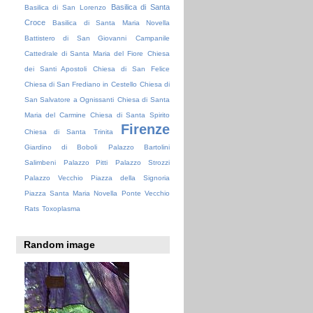
Basilica di Santa
Basilica di San Lorenzo
Croce
Basilica di Santa Maria Novella
Battistero di San Giovanni
Campanile
Cattedrale di Santa Maria del Fiore
Chiesa
dei Santi Apostoli
Chiesa di San Felice
Chiesa di San Frediano in Cestello
Chiesa di
San Salvatore a Ognissanti
Chiesa di Santa
Maria del Carmine
Chiesa di Santa Spirito
Firenze
Chiesa di Santa Trinita
Giardino di Boboli
Palazzo Bartolini
Salimbeni
Palazzo Pitti
Palazzo Strozzi
Palazzo Vecchio
Piazza della Signoria
Piazza Santa Maria Novella
Ponte Vecchio
Rats
Toxoplasma
Random image