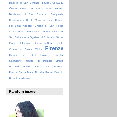
Basilica di Santa
Basilica di San Lorenzo
Croce
Basilica di Santa Maria Novella
Battistero di San Giovanni
Campanile
Cattedrale di Santa Maria del Fiore
Chiesa
dei Santi Apostoli
Chiesa di San Felice
Chiesa di San Frediano in Cestello
Chiesa di
San Salvatore a Ognissanti
Chiesa di Santa
Maria del Carmine
Chiesa di Santa Spirito
Firenze
Chiesa di Santa Trinita
Giardino di Boboli
Palazzo Bartolini
Salimbeni
Palazzo Pitti
Palazzo Strozzi
Palazzo Vecchio
Piazza della Signoria
Piazza Santa Maria Novella
Ponte Vecchio
Rats
Toxoplasma
Random image