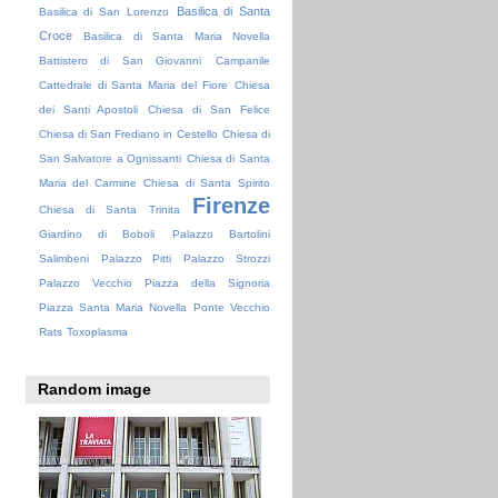
Basilica di Santa
Basilica di San Lorenzo
Croce
Basilica di Santa Maria Novella
Battistero di San Giovanni
Campanile
Cattedrale di Santa Maria del Fiore
Chiesa
dei Santi Apostoli
Chiesa di San Felice
Chiesa di San Frediano in Cestello
Chiesa di
San Salvatore a Ognissanti
Chiesa di Santa
Maria del Carmine
Chiesa di Santa Spirito
Firenze
Chiesa di Santa Trinita
Giardino di Boboli
Palazzo Bartolini
Salimbeni
Palazzo Pitti
Palazzo Strozzi
Palazzo Vecchio
Piazza della Signoria
Piazza Santa Maria Novella
Ponte Vecchio
Rats
Toxoplasma
Random image