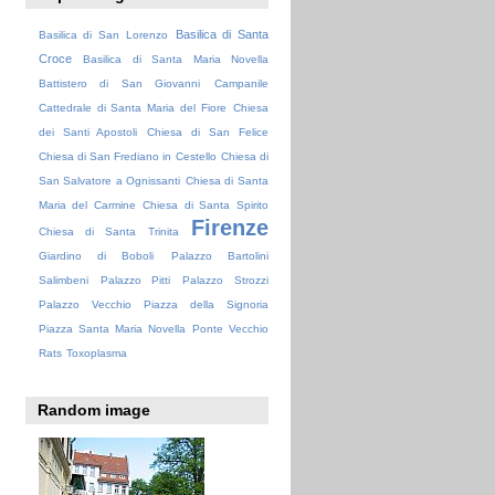
Basilica di Santa
Basilica di San Lorenzo
Croce
Basilica di Santa Maria Novella
Battistero di San Giovanni
Campanile
Cattedrale di Santa Maria del Fiore
Chiesa
dei Santi Apostoli
Chiesa di San Felice
Chiesa di San Frediano in Cestello
Chiesa di
San Salvatore a Ognissanti
Chiesa di Santa
Maria del Carmine
Chiesa di Santa Spirito
Firenze
Chiesa di Santa Trinita
Giardino di Boboli
Palazzo Bartolini
Salimbeni
Palazzo Pitti
Palazzo Strozzi
Palazzo Vecchio
Piazza della Signoria
Piazza Santa Maria Novella
Ponte Vecchio
Rats
Toxoplasma
Random image