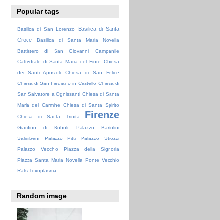
Popular tags
Basilica di Santa
Basilica di San Lorenzo
Croce
Basilica di Santa Maria Novella
Battistero di San Giovanni
Campanile
Cattedrale di Santa Maria del Fiore
Chiesa
dei Santi Apostoli
Chiesa di San Felice
Chiesa di San Frediano in Cestello
Chiesa di
San Salvatore a Ognissanti
Chiesa di Santa
Maria del Carmine
Chiesa di Santa Spirito
Firenze
Chiesa di Santa Trinita
Giardino di Boboli
Palazzo Bartolini
Salimbeni
Palazzo Pitti
Palazzo Strozzi
Palazzo Vecchio
Piazza della Signoria
Piazza Santa Maria Novella
Ponte Vecchio
Rats
Toxoplasma
Random image