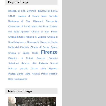
Popular tags
Basilica di Santa
Basilica di San Lorenzo
Croce
Basilica di Santa Maria Novella
Battistero di San Giovanni
Campanile
Cattedrale di Santa Maria del Fiore
Chiesa
dei Santi Apostoli
Chiesa di San Felice
Chiesa di San Frediano in Cestello
Chiesa di
San Salvatore a Ognissanti
Chiesa di Santa
Maria del Carmine
Chiesa di Santa Spirito
Firenze
Chiesa di Santa Trinita
Giardino di Boboli
Palazzo Bartolini
Salimbeni
Palazzo Pitti
Palazzo Strozzi
Palazzo Vecchio
Piazza della Signoria
Piazza Santa Maria Novella
Ponte Vecchio
Rats
Toxoplasma
Random image