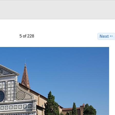
5 of 228
Next