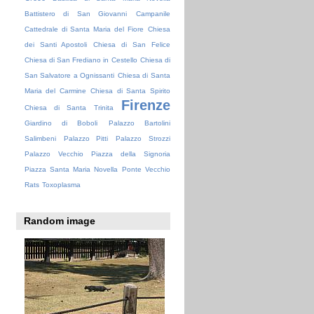
Battistero di San Giovanni
Campanile
Cattedrale di Santa Maria del Fiore
Chiesa
dei Santi Apostoli
Chiesa di San Felice
Chiesa di San Frediano in Cestello
Chiesa di
San Salvatore a Ognissanti
Chiesa di Santa
Maria del Carmine
Chiesa di Santa Spirito
Firenze
Chiesa di Santa Trinita
Giardino di Boboli
Palazzo Bartolini
Salimbeni
Palazzo Pitti
Palazzo Strozzi
Palazzo Vecchio
Piazza della Signoria
Piazza Santa Maria Novella
Ponte Vecchio
Rats
Toxoplasma
Random image