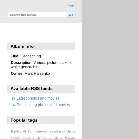
Login
Album info
Title:
Geocaching
Description:
Various pictures taken
while geocaching.
Owner:
Marc Haisenko
Available RSS feeds
Latest photos and movies
Geocaching photos and movies
Popular tags
Basilica di Santa
Basilica di San Lorenzo
Croce
Basilica di Santa Maria Novella