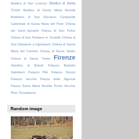
Basilica di Santa
Basilica di San Lorenzo
Croce
Basilica di Santa Maria Novella
Battistero di San Giovanni
Campanile
Cattedrale di Santa Maria del Fiore
Chiesa
dei Santi Apostoli
Chiesa di San Felice
Chiesa di San Frediano in Cestello
Chiesa di
San Salvatore a Ognissanti
Chiesa di Santa
Maria del Carmine
Chiesa di Santa Spirito
Firenze
Chiesa di Santa Trinita
Giardino di Boboli
Palazzo Bartolini
Salimbeni
Palazzo Pitti
Palazzo Strozzi
Palazzo Vecchio
Piazza della Signoria
Piazza Santa Maria Novella
Ponte Vecchio
Rats
Toxoplasma
Random image