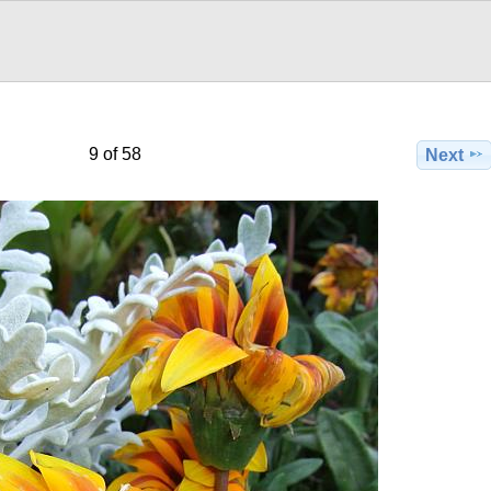
9 of 58
Next