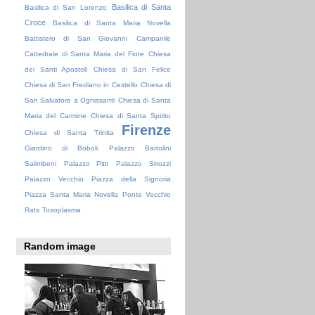
Basilica di Santa
Basilica di San Lorenzo
Croce
Basilica di Santa Maria Novella
Battistero di San Giovanni
Campanile
Cattedrale di Santa Maria del Fiore
Chiesa
dei Santi Apostoli
Chiesa di San Felice
Chiesa di San Frediano in Cestello
Chiesa di
San Salvatore a Ognissanti
Chiesa di Santa
Maria del Carmine
Chiesa di Santa Spirito
Firenze
Chiesa di Santa Trinita
Giardino di Boboli
Palazzo Bartolini
Salimbeni
Palazzo Pitti
Palazzo Strozzi
Palazzo Vecchio
Piazza della Signoria
Piazza Santa Maria Novella
Ponte Vecchio
Rats
Toxoplasma
Random image